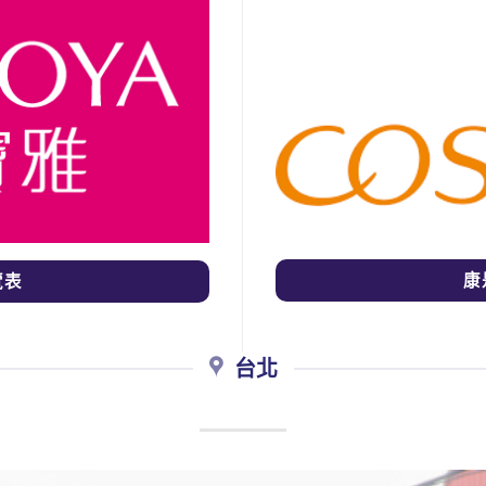
康
覽表
台北