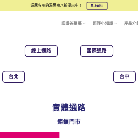
漏尿專用的漏尿褲八折優惠中！
馬上前往
認識谷慕慕
照護小知識
產品介
線上通路
國際通路
台北
台中
實體通路
連鎖門市