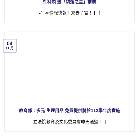
社科類 暨「精選之星」推薦
˗ˋˏ 📣快報快報！來去子宮！ [...]
04
11 月
教育部：多元 生理用品 免費提供將於112學年度實施
立法院教育及文化委員會昨天通過 [...]