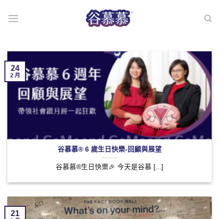
Skip
to
content
24
2 月
谷慕慕® 6 歲生日快樂-回顧與展望
谷慕慕®生日快樂🎉 今天是谷慕 [...]
21