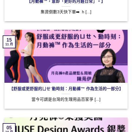
【月動褲™️，意即「更好的月經日常」。】
集資倒數3天快下單➡️ ​ h [...]
15
11 月
【舒服或更舒服的ㄩㄝˋ動時刻：月動褲™ 作為生活的一部分】
當今可謂是台灣的生理用品百家爭 [...]
05
10 月