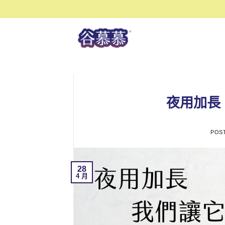
Skip
to
content
夜用加長
POS
28
4 月