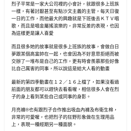
烈子平常是一家大公司裡的小會計，就跟很多上班族
一樣，有著討厭甚至有點沙文主義的主管，每天日復
一日的工作，而他最大的興趣就是下班後去ＫＴＶ唱
歌，而且是唱金屬搖滾樂的，非常反差的表現，也因
為這樣更是讓人喜愛
而且很多她的故事就是很多上班族的故事，會做白日
夢跟某個高富帥在一起，也會因為不好意思拒絕而被
交辦了一堆布是自己的工作，更有時會羨慕那些好像
比自己厲害的同事，所以說這是給大人看的動畫
最新的第四季動畫在１２／１６上檔了，如果沒看過
前面的朋友都可以趕快去看看喔，相信很多人會在烈
子的身上看到某些自己或同事的身影。
月亮褲®也有跟烈子合作推出吸血內褲及布衛生棉，
非常的可愛喔，也把烈子的狂野形象做在生理用品
上，表現一種經期另一種面貌。