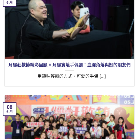
6 月
月經狂歡節精彩回顧 × 月經實境手偶劇：血腥角落與她的朋友們
「用趣味輕鬆的方式、可愛的手偶 [...]
08
6 月