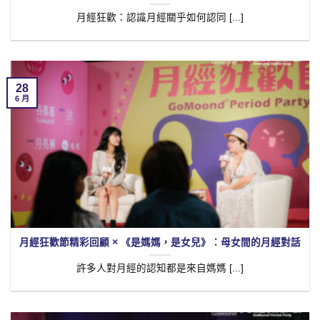
月經狂歡：認識月經關乎如何認同 [...]
28
6 月
月經狂歡節精彩回顧 × 《是媽媽，是女兒》：母女間的月經對話
許多人對月經的認知都是來自媽媽 [...]