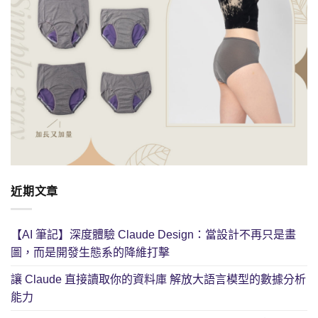
近期文章
【AI 筆記】深度體驗 Claude Design：當設計不再只是畫
圖，而是開發生態系的降維打擊
讓 Claude 直接讀取你的資料庫 解放大語言模型的數據分析
能力