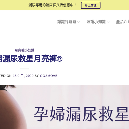
漏尿專用的漏尿褲八折優惠中！
馬上前往
認識谷慕慕
照護小知識
產品介
月亮褲小知識
婦漏尿救星月亮褲®
TED ON
15 9 月, 2020
BY
GO&MOVE