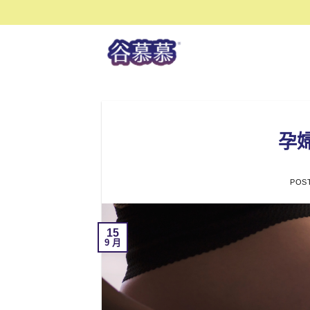
Skip
to
content
孕
POS
15
9 月