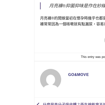
月亮褲®抑菌抑味是作在紗
月亮褲®的闆娘當初在懷孕時幾乎也都
褲常常因為一個咳嗽就有點漏尿，容易有
This entry was p
GO&MOVE
什麼是高分子吸收體？衛生棉乾爽不