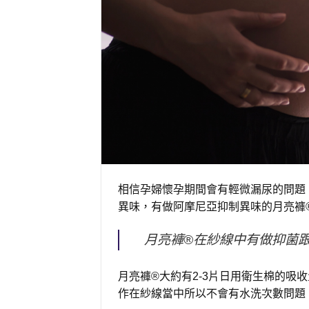
相信孕婦懷孕期間會有輕微漏尿的問題
異味，有做阿摩尼亞抑制異味的月亮褲
月亮褲®在紗線中有做抑菌
月亮褲®大約有2-3片日用衛生棉的吸
作在紗線當中所以不會有水洗次數問題