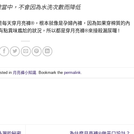
線當中，不會因為水洗次數而降低
是每天穿月亮褲®，根本就像是孕婦內褲，因為如果穿棉質的內
點異味尷尬的狀況，所以都是穿月亮褲®來接殺漏尿囉 !
osted in
月亮褲小知識
. Bookmark the
permalink
.
外漏的秘密
為什麼月亮褲®做平口設計？