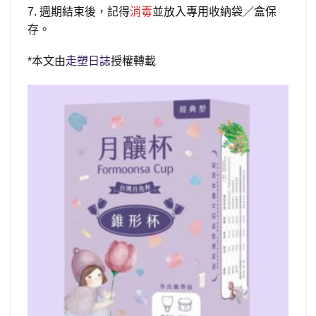
7. 週期結束後，記得
消毒
並放入專用收納袋／盒保
存。
*本文由
走塑日誌
授權轉載