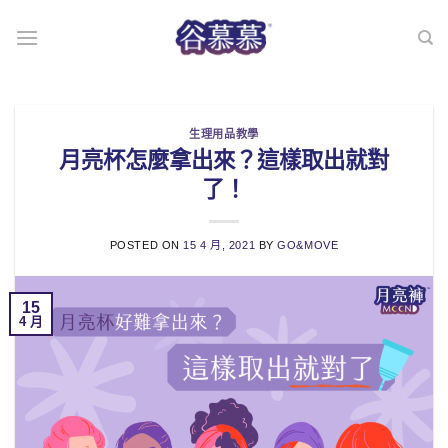
Skip
to
content
生理用品教學
月亮杯怎麼拿出來？這樣取出就對
了！
POSTED ON
15 4 月, 2021
BY
GO&MOVE
15
4 月