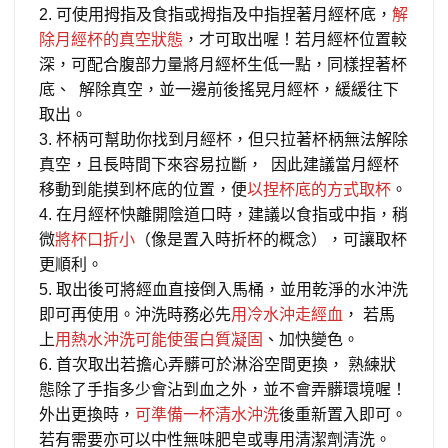
2. 可使用拇指及食指或拇指及中指捏著月經杯底，
解
除月經杯的真空狀態
，才可取出喔！若月經杯位置較
深，可配合腹部力量將月經杯生低一點，同樣捏著杯
底、 解除真空，並一邊前後搖晃月經杯，緩緩往下
取出。
3. 杯柄可幫助你找到月經杯，但只拉著杯柄無法解除
真空，且長時間下來容易拉斷， 因此建議當月經杯
移動到能摸到杯底的位置，便
以捏杯底的方式取杯
。
4. 在月經杯快離開陰道口時，建議以食指或中指，稍
微
將杯口折小
（像是置入時折杯的概念），可讓取杯
更順利。
5. 取出後可將經血直接倒入馬桶，並用乾淨的水沖洗
即可再使用。沖洗時務必先
用冷水沖走經血
， 若馬
上
用熱水沖洗可能使蛋白質凝固
、加快變色。
6. 首次取出若擔心弄髒可於淋浴空間更換， 熟練狀
態除了手指多少會沾到血之外，並不會弄髒環境喔！
外出更換時，
可準備一杯清水沖洗
後重新置入即可。
若有需要亦可以中性無味肥皂或專用清潔劑清洗。